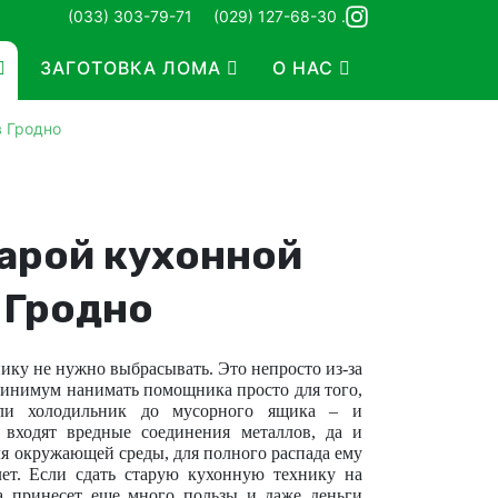
(033) 303-79-71
(029) 127-68-30 .
ЗАГОТОВКА ЛОМА
О НАС
в Гродно
арой кухонной
 Гродно
ку не нужно выбрасывать. Это непросто из-за
 минимум нанимать помощника просто для того,
ли холодильник до мусорного ящика – и
в входят вредные соединения металлов, да и
ля окружающей среды, для полного распада ему
лет. Если сдать старую кухонную технику на
а принесет еще много пользы и даже деньги