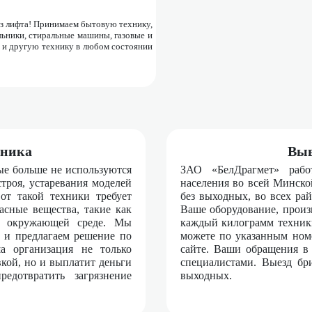
ез лифта! Принимаем бытовую технику,
льники, стиральные машины, газовые и
 и другую технику в любом состоянии
хника
Выв
ые больше не используются
ЗАО «БелДрагмет» рабо
троя, устаревания моделей
населения во всей Минско
от такой техники требует
без выходных, во всех ра
асные вещества, такие как
Ваше оборудование, произ
ть окружающей среде. Мы
каждый килограмм техники
 и предлагаем решение по
можете по указанным ном
ша организация не только
сайте. Ваши обращения в
вкой, но и выплатит деньги
специалистами. Выезд бри
едотвратить загрязнение
выходных.