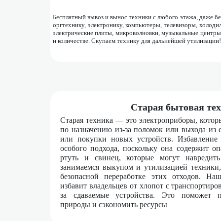
Бесплатный вывоз и вынос техники с любого этажа, даже б
оргтехнику, электронику, компьютеры, телевизоры, холоди
электрические плиты, микроволновки, музыкальные центры
и количестве. Скупаем технику для дальнейшей утилизации!
Старая бытовая те
Старая техника — это электроприборы, котор
по назначению из-за поломок или выхода из с
или покупки новых устройств. Избавление 
особого подхода, поскольку она содержит оп
ртуть и свинец, которые могут навреди
занимаемся выкупом и утилизацией техники,
безопасной переработке этих отходов. На
избавит владельцев от хлопот с транспортиро
за сдаваемые устройства. Это поможет пр
природы и сэкономить ресурсы