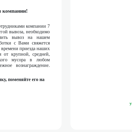
м компании!
отрудниками компании 7
угой вывоза, необходимо
ить вывоз на нашем
работки с Вами свяжется
о времени приезда наших
 от крупной, средней,
ского мусора в любом
ежное вознаграждение.
ку, поменяйте его на
У