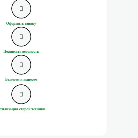
Оформить заявку
Подписать ведомость
Вывезем и вынесем
тилизация старой техники