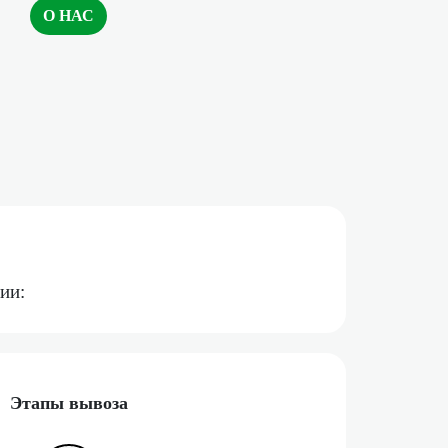
О НАС
ии:
Этапы вывоза